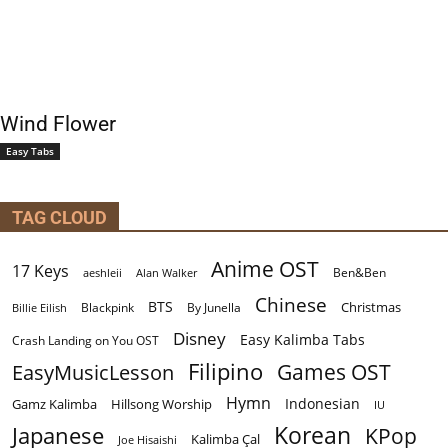
Wind Flower
Easy Tabs
TAG CLOUD
Anime OST
17 Keys
Ben&Ben
aeshleii
Alan Walker
Chinese
BTS
Christmas
By Junella
Billie Eilish
Blackpink
Disney
Easy Kalimba Tabs
Crash Landing on You OST
Filipino
EasyMusicLesson
Games OST
Hymn
Indonesian
Gamz Kalimba
Hillsong Worship
IU
Korean
Japanese
KPop
Kalimba Çal
Joe Hisaishi