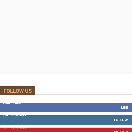
FOLLOW US
5,525
Fans
LIKE
120
Followers
FOLLOW
197
Followers