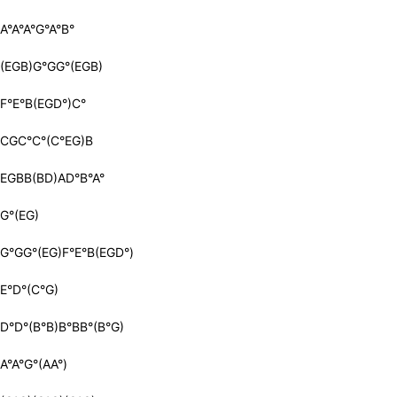
A°A°A°G°A°B°
(EGB)G°GG°(EGB)
F°E°B(EGD°)C°
CGC°C°(C°EG)B
EGBB(BD)AD°B°A°
G°(EG)
G°GG°(EG)F°E°B(EGD°)
E°D°(C°G)
D°D°(B°B)B°BB°(B°G)
A°A°G°(AA°)