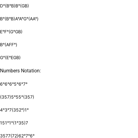
D°(B°B)B°(GB)
B°(B°B)A°A°G°(AA°)
E°F°(G°GB)
B°(AFF°)
G°(E°EGB)
Numbers Notation:
6°6°6°5°6°7°
(357)5°55°(357)
4°3°7(352°)1°
151°1°(1°35)7
3577(72)62°7°6°