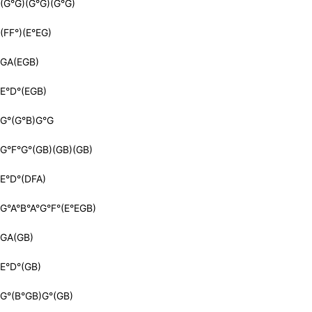
(G°G)(G°G)(G°G)
(FF°)(E°EG)
GA(EGB)
E°D°(EGB)
G°(G°B)G°G
G°F°G°(GB)(GB)(GB)
E°D°(DFA)
G°A°B°A°G°F°(E°EGB)
GA(GB)
E°D°(GB)
G°(B°GB)G°(GB)