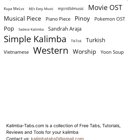
Movie OST
mjcrstblmusic
Kuya MeLvz
MJ's Easy Music
Musical Piece
Pinoy
Piano Piece
Pokemon OST
Pop
Sandrah Araja
Sadece Kalimba
Simple Kalimba
Turkish
TikTok
Western
Worship
Vietnamese
Yoon Soup
Kalimba-Tabs.com is a collection of Free Tabs, Tutorials,
Reviews and Tools for your kalimba
Contact us:
kalimbatabs0@gmail.com