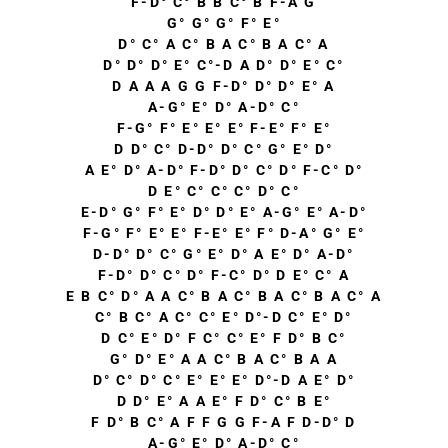
F-D° C° B B C° B F-A G
G° G° G° F° E°
D° C° A C° B A C° B A C° A
D° D° D° E° C°-D A D° D° E° C°
D A A A G G F-D° D° D° E° A
A-G° E° D° A-D° C°
F-G° F° E° E° E° F-E° F° E°
D D° C° D-D° D° C° G° E° D°
A E° D° A-D° F-D° D° C° D° F-C° D°
D E° C° C° C° D° C°
E-D° G° F° E° D° D° E° A-G° E° A-D°
F-G° F° E° E° F-E° E° F° D-A° G° E°
D-D° D° C° G° E° D° A E° D° A-D°
F-D° D° C° D° F-C° D° D E° C° A
E B C° D° A A C° B A C° B A C° B A C° A
C° B C° A C° C° E° D°-D C° E° D°
D C° E° D° F C° C° E° F D° B C°
G° D° E° A A C° B A C° B A A
D° C° D° C° E° E° E° D°-D A E° D°
D D° E° A A E° F D° C° B E°
F D° B C° A F F G G F-A F D-D° D
A-G° E° D° A-D° C°