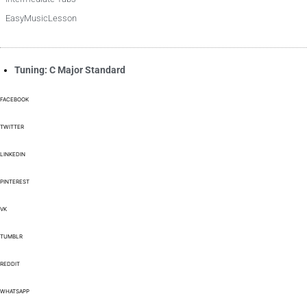
EasyMusicLesson
Tuning: C Major Standard
FACEBOOK
TWITTER
LINKEDIN
PINTEREST
VK
TUMBLR
REDDIT
WHATSAPP