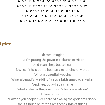
6-5° 3° 6-2° 4-5° 4° 3° 3° 4-3° 3° 4°
6° 5° 3° 2° 2° 1° 5° 3° 2°-6 3° 2° 6-2°
4-2° 2° 1° 2° 4-1° 2° 3° 1° 6
7 1° 2° 4-3° 4-1° 5-4° 3° 2° 2° 3°
5 2° 4 1° 4 2-6 2 -5° 4-6° 4 5-5° 5
Lyrics:
Oh, well imagine
As I’m pacing the pews in a church corridor
And I can’t help but to hear
No, I can’t help but to hear an exchanging of words
“What a beautiful wedding
What a beautiful wedding”, says a bridesmaid to a waiter
“And, yes, but what a shame
What a shame the poor groom’s bride is a whore”
I chime in with a
“Haven’t you people ever heard of closing the goddamn door?”
No, it’s much better to face these kinds of things