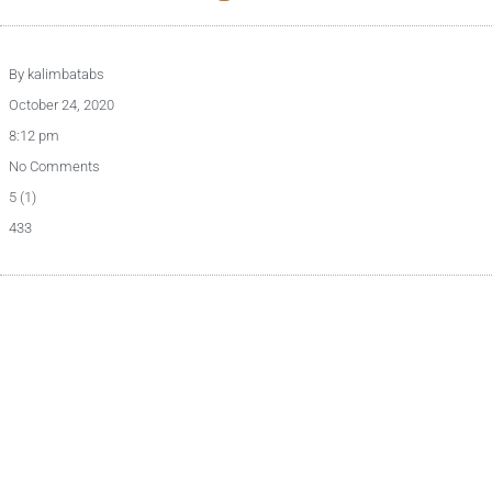
By
kalimbatabs
October 24, 2020
8:12 pm
No Comments
5 (1)
433