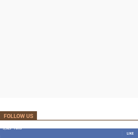
FOLLOW US
5,525
Fans
LIKE