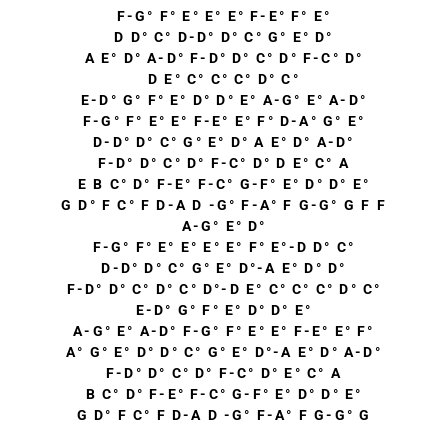
F-G° F° E° E° E° F-E° F° E°
D D° C° D-D° D° C° G° E° D°
A E° D° A-D° F-D° D° C° D° F-C° D°
D E° C° C° C° D° C°
E-D° G° F° E° D° D° E° A-G° E° A-D°
F-G° F° E° E° F-E° E° F° D-A° G° E°
D-D° D° C° G° E° D° A E° D° A-D°
F-D° D° C° D° F-C° D° D E° C° A
E B C° D° F-E° F-C° G-F° E° D° D° E°
G D° F C° F D-A D -G° F-A° F G-G° G F F
A-G° E° D°
F-G° F° E° E° E° E° F° E°-D D° C°
D-D° D° C° G° E° D°-A E° D° D°
F-D° D° C° D° C° D°-D E° C° C° C° D° C°
E-D° G° F° E° D° D° E°
A-G° E° A-D° F-G° F° E° E° F-E° E° F°
A° G° E° D° D° C° G° E° D°-A E° D° A-D°
F-D° D° C° D° F-C° D° E° C° A
B C° D° F-E° F-C° G-F° E° D° D° E°
G D° F C° F D-A D -G° F-A° F G-G° G