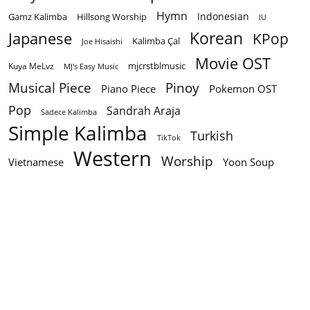
Hymn
Indonesian
Gamz Kalimba
Hillsong Worship
IU
Korean
Japanese
KPop
Kalimba Çal
Joe Hisaishi
Movie OST
mjcrstblmusic
Kuya MeLvz
MJ's Easy Music
Musical Piece
Pinoy
Piano Piece
Pokemon OST
Pop
Sandrah Araja
Sadece Kalimba
Simple Kalimba
Turkish
TikTok
Western
Worship
Vietnamese
Yoon Soup