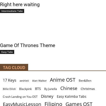
Right here waiting
Intermediate Tabs
Game Of Thrones Theme
Easy Tabs
TAG CLOUD
Anime OST
17 Keys
Ben&Ben
aeshleii
Alan Walker
Chinese
BTS
Christmas
By Junella
Billie Eilish
Blackpink
Disney
Easy Kalimba Tabs
Crash Landing on You OST
Filipino
EasyMusicLesson
Games OST