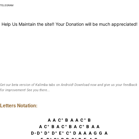
TELEGRAM
Help Us Maintain the site!! Your Donation will be much appreciated!
Get our beta version of Kalimba tabs on Android! Download now and give us your feedback
for improvement! See you there...
Letters Notation:
A A C° B A A C° B
A C° B A C° B A C° B A A
D-D° D° D° E° C° D A A A G G A